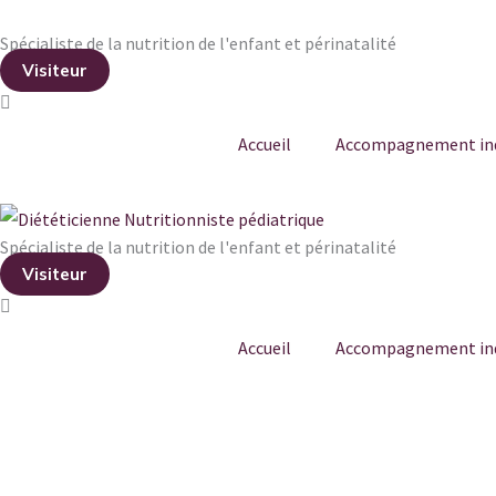
Aller
Spécialiste de la nutrition de l'enfant et périnatalité
au
Visiteur
contenu
Accueil
Accompagnement ind
Spécialiste de la nutrition de l'enfant et périnatalité
Visiteur
Accueil
Accompagnement ind