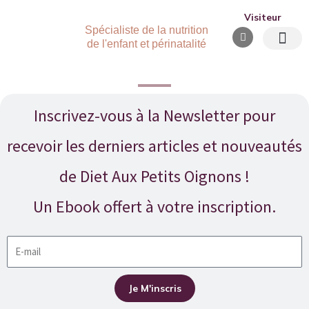
Aller
Visiteur
au
Spécialiste de la nutrition
de l'enfant et périnatalité
contenu
Accompagnement indivi
Inscrivez-vous à la Newsletter pour
recevoir les derniers articles et nouveautés
de Diet Aux Petits Oignons !
Un Ebook offert à votre inscription.
Souscrire
à
la
Je M'inscris
newsletter