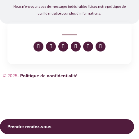
Nous n’envoyons pas de messages indésirables ! Lisez notre politique de
confidentialité pour plus d’informations.
I
F
T
L
T
Y
n
a
i
i
w
o
s
c
k
n
i
u
t
e
t
k
t
t
a
b
o
e
t
u
g
o
k
d
e
b
r
o
i
r
e
© 2025-
Politique de confidentialité
a
k
n
m
Prendre rendez-vous