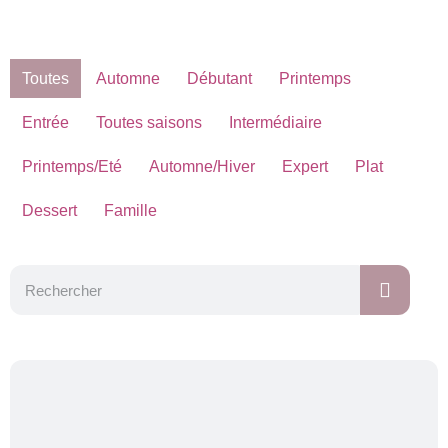
S
S
Toutes
Automne
Débutant
Printemps
E
h
A
Entrée
Toutes saisons
Intermédiaire
R
o
C
w
H
Printemps/Eté
Automne/Hiver
Expert
Plat
i
Dessert
Famille
n
g
S
l
i
d
e
1