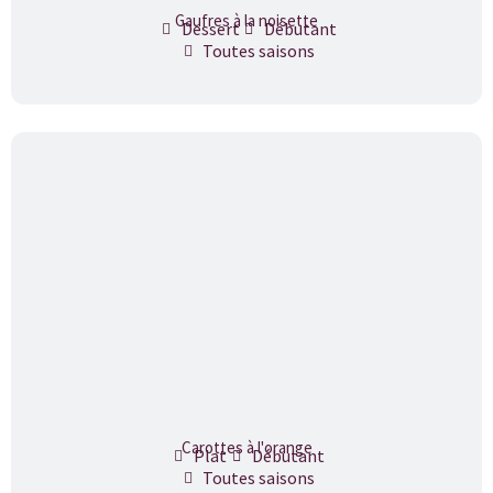
Gaufres à la noisette
Dessert
Débutant
Toutes saisons
Carottes à l'orange
Plat
Débutant
Toutes saisons