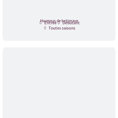
Houmous de betterave
Entrée
Débutant
Toutes saisons