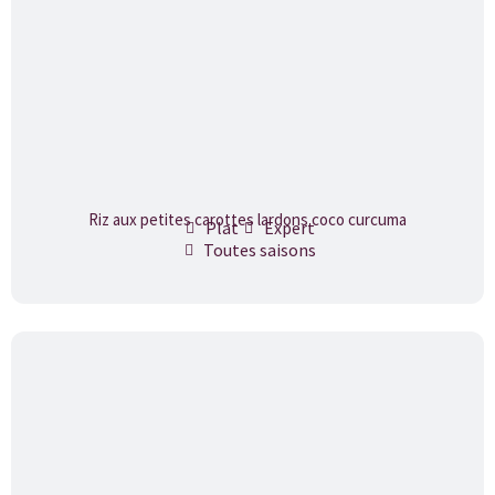
o
f
7
Riz aux petites carottes lardons coco curcuma
Plat
Expert
Toutes saisons