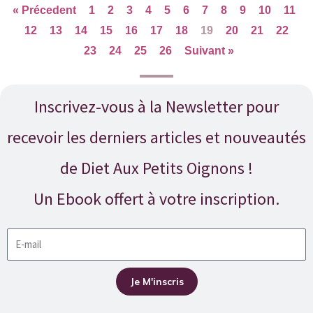
« Précedent
1
2
3
4
5
6
7
8
9
10
11
12
13
14
15
16
17
18
19
20
21
22
23
24
25
26
Suivant »
Inscrivez-vous à la Newsletter pour
recevoir les derniers articles et nouveautés
de Diet Aux Petits Oignons !
Un Ebook offert à votre inscription.
Souscrire
à
la
Je M'inscris
newsletter